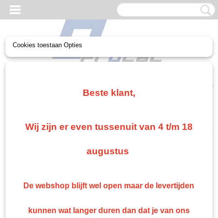
Cookies toestaan Opties
UW WINKELWAGEN
Geen producten
(0)
Beste klant,
Home
>
PPG Mengkleuren
>
PPG Envirobase Mengkleur T 441 0,5
Liter
Wij zijn er even tussenuit van 4 t/m 18
augustus
De webshop blijft wel open maar de levertijden
kunnen wat langer duren dan dat je van ons