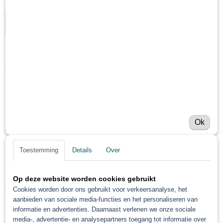
IN WINKELWAGEN
Specificaties
Netto gewicht
Omschrijving
0,50 Kg
Bruto gewicht
PPG Envirobase Mengkleur T
0,50 Kg
Ok
441 0,5 Liter
Toestemming
Details
Over
Save
Op deze website worden cookies gebruikt
Ook interessant
Cookies worden door ons gebruikt voor verkeersanalyse, het
aanbieden van sociale media-functies en het personaliseren van
informatie en advertenties. Daarnaast verlenen we onze sociale
media-, advertentie- en analysepartners toegang tot informatie over