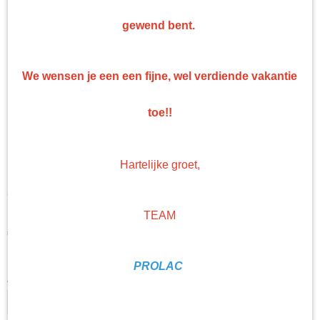
gewend bent.
We wensen je een een fijne, wel verdiende vakantie
toe!!
Hartelijke groet,
PPG Envirobase Mengkleur
T 441 0,5 Liter
TEAM
€ 61,84
(exclusief btw 21%)
Levertijd Geleverd binnen 24 uur!
PROLAC
Aantal