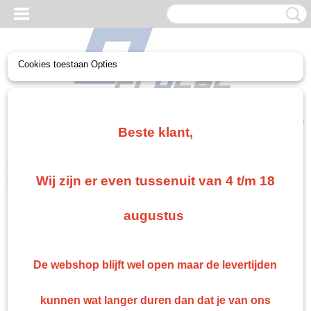
Cookies toestaan Opties
UW WINKELWAGEN
Geen producten
(0)
Beste klant,
Home
>
PPG Mengkleuren
>
PPG Envirobase Mengkleur T 452
Perl 0,5 Liter
Wij zijn er even tussenuit van 4 t/m 18
augustus
De webshop blijft wel open maar de levertijden
kunnen wat langer duren dan dat je van ons