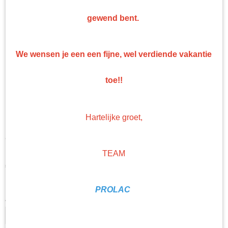
gewend bent.
We wensen je een een fijne, wel verdiende vakantie
toe!!
Hartelijke groet,
PPG Envirobase Mengkleur
T 452 Perl 0,5 Liter
TEAM
€ 84,33
(exclusief btw 21%)
Levertijd Geleverd binnen 24 uur!
PROLAC
Aantal