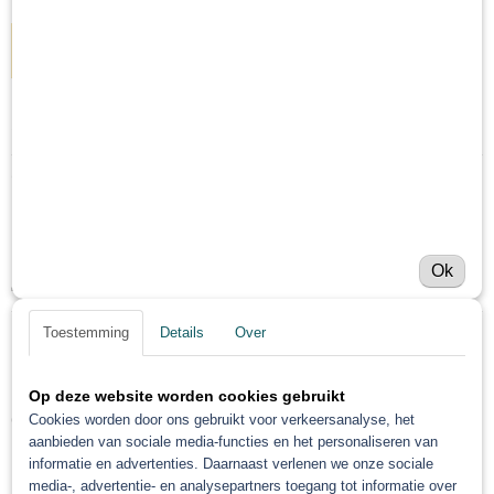
IN WINKELWAGEN
Specificaties
Netto gewicht
Omschrijving
0,50 Kg
Bruto gewicht
PPG Envirobase Mengkleur T
0,50 Kg
Ok
452 Perl 0,5 Liter
Toestemming
Details
Over
Save
Op deze website worden cookies gebruikt
Ook interessant
Cookies worden door ons gebruikt voor verkeersanalyse, het
aanbieden van sociale media-functies en het personaliseren van
informatie en advertenties. Daarnaast verlenen we onze sociale
media-, advertentie- en analysepartners toegang tot informatie over