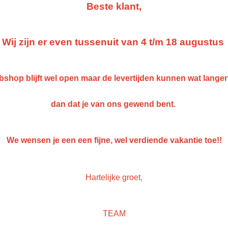
Beste klant,
IN WINKELWAGEN
Wij zijn er even tussenuit van 4 t/m 18 augustus
Specificaties
Netto gewicht
1,00 Kg
Omschrijving
shop blijft wel open maar de levertijden kunnen wat lange
Bruto gewicht
1,00 Kg
PPG Envirobase Mengkleur 
dan dat je van ons gewend bent.
liter
We wensen je een een fijne, wel verdiende vakantie toe!!
Save
Hartelijke groet,
TEAM