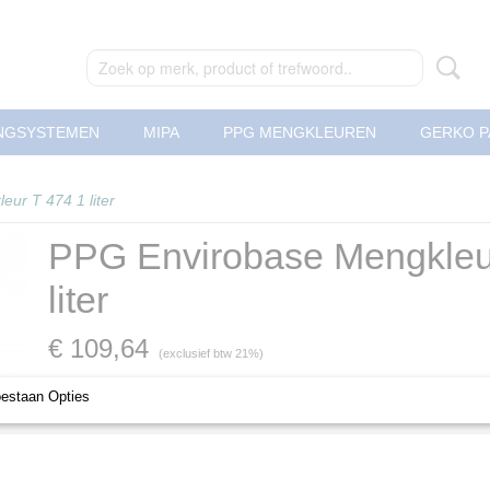
NGSYSTEMEN
MIPA
PPG MENGKLEUREN
GERKO P
ur T 474 1 liter
PPG Envirobase Mengkleu
liter
€ 109,64
(exclusief btw 21%)
Levertijd Geleverd binnen 24 uur!
oestaan Opties
Aantal