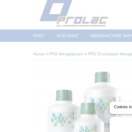
PAINT
NON PAINT
MENGMACHINE /ME
Home
>
PPG Mengkleuren
>
PPG Envirobase Mengkle
Cookies t