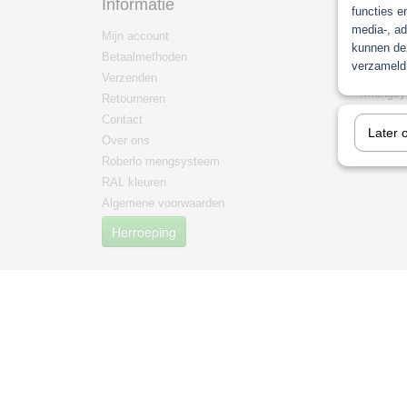
Informatie
Categ
functies e
media-, ad
Mijn account
Paint
kunnen dez
Betaalmethoden
Non pain
verzameld 
Verzenden
mengma
/mengsy
Retourneren
mipa
Contact
Later 
PPG Men
Over ons
Roberlo mengsysteem
RAL kleuren
Algemene voorwaarden
Herroeping