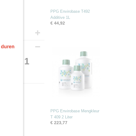
PPG Envirobase T492
Additive 1L
€ 44,92
r duren
T 474 1
PPG Envirobase Mengkleur
T 409 2 Liter
€ 223,77