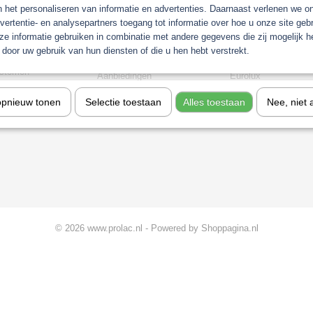
orieën
n het personaliseren van informatie en advertenties. Daarnaast verlenen we o
vertentie- en analysepartners toegang tot informatie over hoe u onze site gebru
Gerko Paint/Nonpaint
Industrie
e informatie gebruiken in combinatie met andere gegevens die zij mogelijk 
t
Motip
Sagola verfspuitpist
door uw gebruik van hun diensten of die u hen hebt verstrekt.
chine
Troton
stofzuigers
stemen
Aanbiedingen
Eurolux
Koplamp Reparatie
opnieuw tonen
Selectie toestaan
Alles toestaan
Nee, niet 
gkleuren
© 2026 www.prolac.nl - Powered by Shoppagina.nl