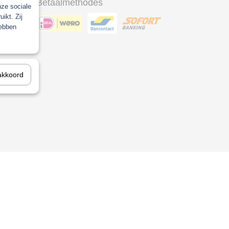
Betaalmethodes
nze sociale
ikt. Zij
hebben
ool
akkoord