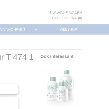
UW WINKELWAGEN
Geen producten
(0)
AINT/NONPAINT
+
WEBSHOP
r T 474 1
Ook interessant