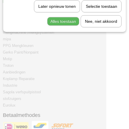
Later opnieuw tonen
Selectie toestaan
Categorieën
Paint
Alles toestaan
Nee, niet akkoord
Non paint
mengmachine /mengsystemen
mipa
PPG Mengkleuren
Gerko Paint/Nonpaint
Motip
Troton
Aanbiedingen
Koplamp Reparatie
Industrie
Sagola verfspuitpistool
stofzuigers
Eurolux
Betaalmethodes