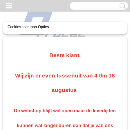
Cookies toestaan Opties
UW WINKELWAGEN
Geen producten
(0)
Beste klant,
Home
>
Non paint
>
Coating Kit lijm
>
Ruitenkit
Wij zijn er even tussenuit van 4 t/m 18
Non paint
augustus
Veiligheid Overal handschoen masker
Non-paint Diversen
De webshop blijft wel open maar de levertijden
Schuren
Plamuur 2k
kunnen wat langer duren dan dat je van ons
Ontvet doek/ kleefdoek