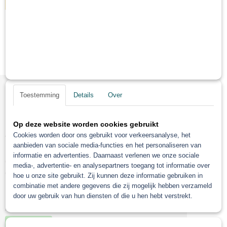
IN WINKELWAGEN
Muurdispenser papier
Mengbekers
Spuitreiniger
UV
Toestemming
Details
Over
Informatie
Mijn account
Op deze website worden cookies gebruikt
Ok
Betaalmethoden
Cookies worden door ons gebruikt voor verkeersanalyse, het
Verzenden
aanbieden van sociale media-functies en het personaliseren van
Retourneren
informatie en advertenties. Daarnaast verlenen we onze sociale
Contact
media-, advertentie- en analysepartners toegang tot informatie over
Over ons
hoe u onze site gebruikt. Zij kunnen deze informatie gebruiken in
Roberlo mengsysteem
combinatie met andere gegevens die zij mogelijk hebben verzameld
door uw gebruik van hun diensten of die u hen hebt verstrekt.
RAL kleuren
Algemene voorwaarden
Herroeping