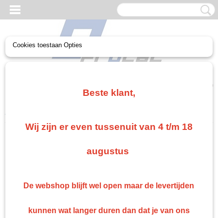
Cookies toestaan Opties
UW WINKELWAGEN
Geen producten
(0)
Beste klant,
Home
>
Non paint
>
Spuitpistool
>
Spuitpistool schoonmaakset
Wij zijn er even tussenuit van 4 t/m 18
Non paint
augustus
Veiligheid Overal handschoen masker
Non-paint Diversen
De webshop blijft wel open maar de levertijden
Schuren
Plamuur 2k
kunnen wat langer duren dan dat je van ons
Ontvet doek/ kleefdoek