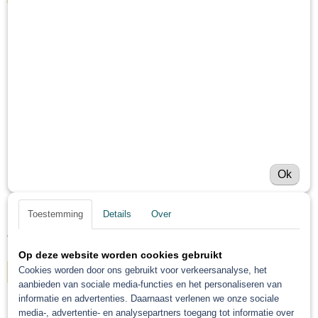
Schilderstape MSK tape
Kleurwaaiers
Maskeer papier / Afplakfolie
Wax
Filters
Muurdispenser papier
Mengbekers
Spuitreiniger
UV
Ok
Spuitpistool Scoonmaak set 17 delig
Toestemming
Details
Over
Spuit schoonmaak set 17 Pcs -Mooie schoonmaak set met alles…
€ 16,86
Op deze website worden cookies gebruikt
Cookies worden door ons gebruikt voor verkeersanalyse, het
IN WINKELWAGEN
aanbieden van sociale media-functies en het personaliseren van
informatie en advertenties. Daarnaast verlenen we onze sociale
media-, advertentie- en analysepartners toegang tot informatie over