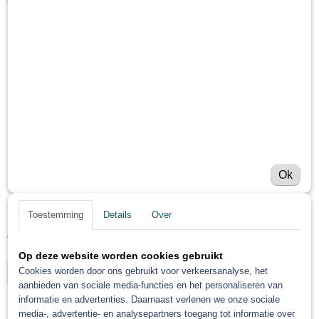
Schilderstape MSK tape
Kleurwaaiers
Maskeer papier / Afplakfolie
Wax
Filters
Muurdispenser papier
Mengbekers
Spuitreiniger
UV
Ok
Blaaspistool BGS Pro Blauw
Toestemming
Details
Over
Blaaspistool BGS Pro Blauw -sterke blaaspistool voor…
€ 14,34
Op deze website worden cookies gebruikt
Cookies worden door ons gebruikt voor verkeersanalyse, het
IN WINKELWAGEN
aanbieden van sociale media-functies en het personaliseren van
informatie en advertenties. Daarnaast verlenen we onze sociale
media-, advertentie- en analysepartners toegang tot informatie over