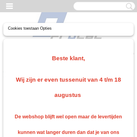
Cookies toestaan Opties
UW WINKELWAGEN
Geen producten
(0)
Beste klant,
Home
>
Non paint
>
Spuitpistool
>
Blaaspistool / luchtpistool
Wij zijn er even tussenuit van 4 t/m 18
Non paint
augustus
Veiligheid Overal handschoen masker
Non-paint Diversen
De webshop blijft wel open maar de levertijden
Schuren
Plamuur 2k
kunnen wat langer duren dan dat je van ons
Ontvet doek/ kleefdoek